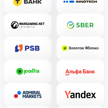
Номер телефона
+7
Нажимая кнопку, я даю
согласие на
обработку
персональных данных в
соответствии с
Политикой обработки
персональных данных
Получить коммерческое предложение
©2026
Услуги
Правовая информация