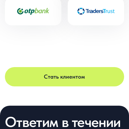
Пользовательское
О нас
соглашение
Вакансии
Политика
Блог
конфиденциальности
Контакты
Соглашение
о трудоустройстве
Согласие на обработку
персональных данных
+7 800 555 81 96
reg@cerebro.team
Нижний Новгород, улица Премудрова 10к1,
квартира 127
ООО «ЦЕРЕБРО», ОГРН 1195275034624.
Логотип ООО «ЦЕРЕБРО» является охраняемым коммерческим
обозначением по смыслу ст. 1538 ГК РФ.
Вся информация, представленная на сайте, носит
информационный характер и ни при каких условиях не является