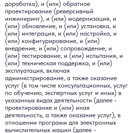
Технологии
Клиентская разработка: React, Next.js,
TypeScript, Zustand, GSAP;
Серверная разработка: NestJS, Node.js,
PostgreSQL, Redis, Docker;
Мобильная разработка: Swift, Kotlin,
Capacitor, Flutter;
Автоматизация процессов: Docker, Nginx,
Grafana, Prometheus, Yandex Cloud;
Дизайн: Figma, Photoshop, After Effects,
Blender, Spline;
Система: Linux, Docker, Kubernetes, Nginx,
Ansible;
Работа с данными: Python, Airflow, Spark,
SQL, Kafka;
Кибербезопастность: Burp Suite,
Metasploit, SIEM, OpenVAS, Wireshark;
Тестирование: JUnit, Cypress, Postman,
Selenium, PyTest;
Специальные новыки:Unity, Unreal Engine,
WebGL, Three.js, Houdini.