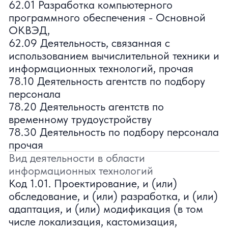
Код 1.01. Проектирование, и (или)
обследование, и (или) разработка, и (или)
адаптация, и (или) модификация (в том
числе локализация, кастомизация,
доработка), и (или) обратное
проектирование (реверсивный
инжиниринг), и (или) модернизация, и
(или) обновление, и (или) установка, и
(или) интеграция, и (или) настройка, и
(или) конфигурирование, и (или)
внедрение, и (или) сопровождение, и
(или) тестирование, и (или) испытания, и
(или) техническая поддержка, и (или)
эксплуатация, включая
администрирование, а также оказание
услуг (в том числе консультационных, услуг
по обучению, экспертных услуг и иных) в
указанных видах деятельности (далее -
проектирование и (или) иная
деятельность, а также оказание услуг), в
отношении программ для электронных
вычислительных машин (далее -
программы для ЭВМ), и (или) баз данных
(в том числе их обновлений и
исправлений), и (или) визуальных
пользовательских интерфейсов.