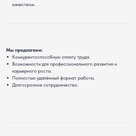
заявку
на
качеством.
вакансию
Оставьте контакты,
свяжемся с вами в течение
дня.
Мы предлагаем:
Полное имя
Конкурентоспособную оплату труда.
Возможности для профессионального развития и
карьерного роста.
Полностью удалённый формат работы.
Город
Долгосрочное сотрудничество.
Email