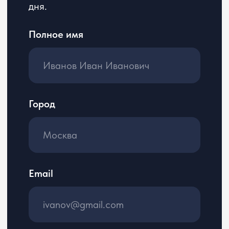
на обработку
персональных
данных в соответствии
с
Политикой обработки
персональных данных
Откликнуться
©2026
Услуги
Правовая информация
Пользовательское
О нас
соглашение
Вакансии
Политика
Блог
конфиденциальности
Контакты
Соглашение
о трудоустройстве