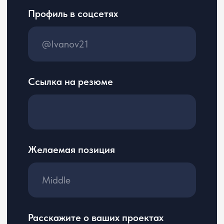
Согласие на обработку
персональных данных
+7 800 555 81 96
reg@cerebro.team
Нижний Новгород, улица Премудрова 10к1,
квартира 127
ООО «ЦЕРЕБРО», ОГРН 1195275034624.
Логотип ООО «ЦЕРЕБРО» является охраняемым коммерческим
обозначением по смыслу ст. 1538 ГК РФ.
Вся информация, представленная на сайте, носит
информационный характер и ни при каких условиях не является
публичной офертой, определяемой положениями Статьи 437(2)
Гражданского кодекса РФ. Оставаясь на сайте вы соглашаетесь
с условиями «Пользовательского соглашения».
Согласно ФЗ «О специальной оценке условий труда» № 426-ФЗ
от 28.12.2013 г. ООО «ЦЕРЕБРО» провело специальную оценку
условий труда.