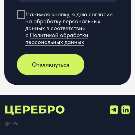
Вся информация, представленная на сайте, носит
информационный характер и ни при каких условиях не является
публичной офертой, определяемой положениями Статьи 437(2)
Гражданского кодекса РФ. Оставаясь на сайте вы соглашаетесь
с условиями «Пользовательского соглашения».
Согласно ФЗ «О специальной оценке условий труда» № 426-ФЗ
от 28.12.2013 г. ООО «ЦЕРЕБРО» провело специальную оценку
условий труда.