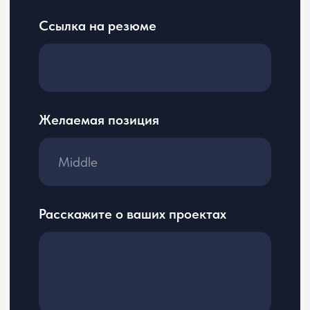
Услуги
Правовая информация
Пользовательское
О нас
соглашение
Вакансии
Политика
Блог
конфиденциальности
Контакты
Соглашение
о трудоустройстве
Согласие на обработку
персональных данных
+7 800 555 81 96
reg@cerebro.team
Нижний Новгород, улица Премудрова 10к1,
квартира 127
ООО «ЦЕРЕБРО», ОГРН 1195275034624.
Логотип ООО «ЦЕРЕБРО» является охраняемым коммерческим
обозначением по смыслу ст. 1538 ГК РФ.