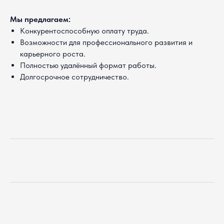
Мы предлагаем:
Конкурентоспособную оплату труда.
Возможности для профессионального развития и
карьерного роста.
Полностью удалённый формат работы.
Подать
Долгосрочное сотрудничество.
заявку
на
вакансию
Оставьте контакты,
свяжемся с вами в течение
дня.
Полное имя
Город