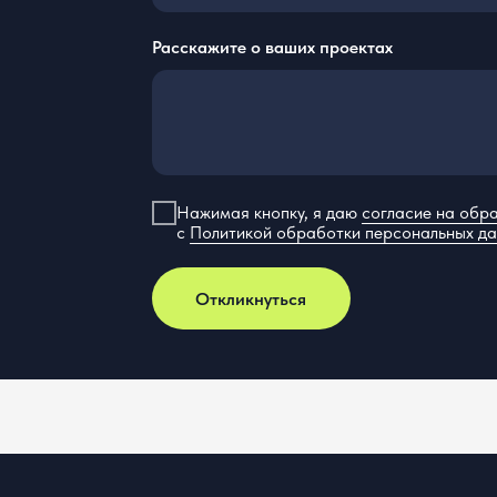
Откликнуться
+7 800 555 81 96
Услуги
eg@cerebro.team
слу ст. 1538 ГК РФ.
ри каких условиях не является публичной офертой, определяемой
ашаетесь с условиями «Пользовательского соглашения».
ОО «ЦЕРЕБРО» провело специальную оценку условий труда.
Сог