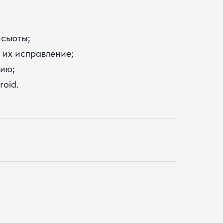
-сьюты;
 их исправление;
нию;
roid.