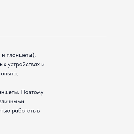
 и планшеты),
ых устройствах и
 опыта.
аншеты. Поэтому
азличными
тью работать в