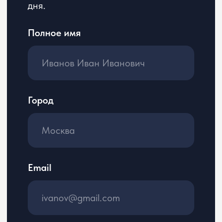
Услуги
Правовая информация
Пользовательское
О нас
соглашение
Вакансии
Политика
Блог
конфиденциальности
Контакты
Соглашение
о трудоустройстве
Согласие на обработку
персональных данных
+7 800 555 81 96
reg@cerebro.team
Нижний Новгород, улица Премудрова 10к1,
квартира 127
ООО «ЦЕРЕБРО», ОГРН 1195275034624.