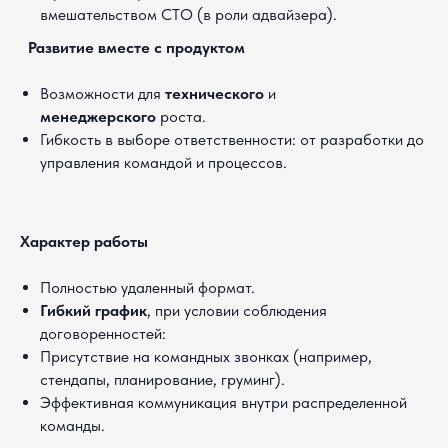
вмешательством CTO (в роли адвайзера).
Город
Развитие вместе с продуктом
Возможности для
технического
и
Email
менеджерского
роста.
Гибкость в выборе ответственности: от разработки до
управления командой и процессов.
Профиль в соцсетях
Характер работы
Полностью удаленный формат.
Ссылка на резюме
Гибкий график
, при условии соблюдения
договоренностей:
Присутствие на командных звонках (например,
стендапы, планирование, груминг).
Эффективная коммуникация внутри распределенной
Желаемая позиция
команды.