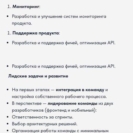
Мониторинг
:
Разработка и улучшение систем мониторинга
продукта.
Поддержка продукта
:
Разработка и поддержка фичей, оптимизация API.
Подать
заявку
на
Разработка и поддержка фичей, оптимизация API.
вакансию
Лидские задачи и развитие
Оставьте контакты,
На первых этапах —
интеграция в команду
и
свяжемся с вами в течение
настройка собственного рабочего процесса.
дня.
В перспективе —
лидирование команды
из двух
Полное имя
разработчиков (фронтенд и мобильный):
Ответственность за спринты.
Выбор архитектурных решений.
Организация работы команды с минимальным