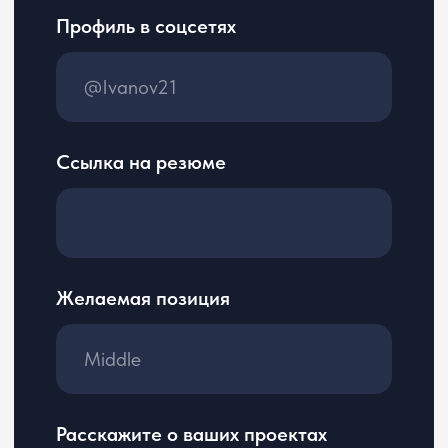
Логотип ООО «ЦЕРЕБРО» является охраняемым коммерческим
обозначением по смыслу ст. 1538 ГК РФ.
Вся информация, представленная на сайте, носит
информационный характер и ни при каких условиях не является
публичной офертой, определяемой положениями Статьи 437(2)
Гражданского кодекса РФ. Оставаясь на сайте вы соглашаетесь
с условиями «Пользовательского соглашения».
Согласно ФЗ «О специальной оценке условий труда» № 426-ФЗ
от 28.12.2013 г. ООО «ЦЕРЕБРО» провело специальную оценку
условий труда.