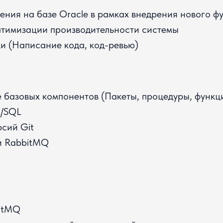
ения на базе Oracle в рамках внедрения нового ф
птимизации производительности системы
и (Написание кода, код-ревью)
ие базовых компонентов (Пакеты, процедуры, функц
L/SQL
рсий Git
ли RabbitMQ
bitMQ