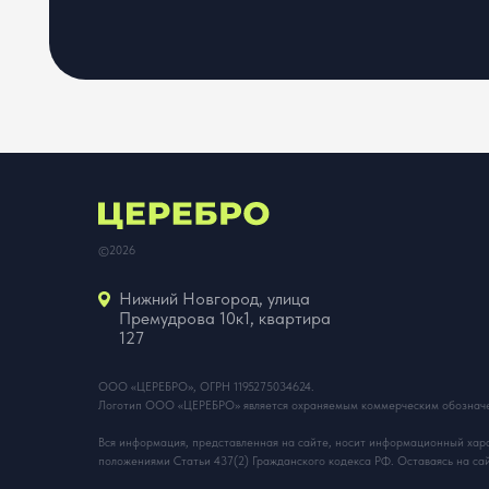
ООО «ЦЕРЕБРО», ОГРН 1195275034624.
Логотип ООО «ЦЕРЕБРО» является охраняемым коммерческим обозначением по смы
Вся информация, представленная на сайте, носит информационный характер и ни п
положениями Статьи 437(2) Гражданского кодекса РФ. Оставаясь на сайте вы согл
Согласно ФЗ «О специальной оценке условий труда» № 426-ФЗ от 28.12.2013 г. О