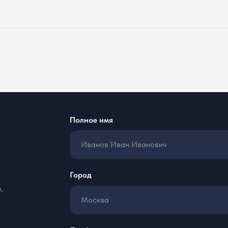
Полное имя
Город
Email
Профиль в соцсетях
Ссылка на 
Желаемая позиция
Расскажите о ваших проектах