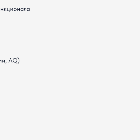
ункционала
ии, AQ)