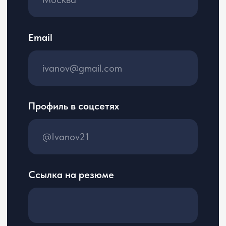
©2026
Услуги
Правовая информация
Пользовательское
О нас
соглашение
Вакансии
Политика
Блог
конфиденциальности
Контакты
Соглашение
о трудоустройстве
Согласие на обработку
персональных данных
+7 800 555 81 96
reg@cerebro.team
Нижний Новгород, улица Премудрова 10к1,