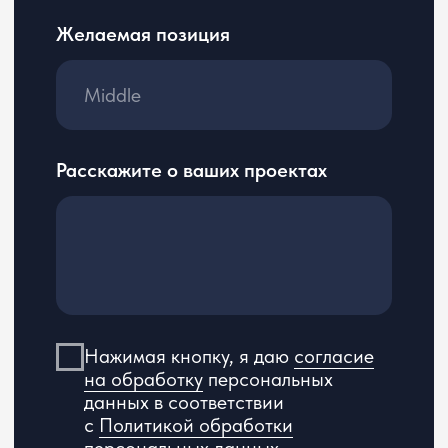
квартира 127
ООО «ЦЕРЕБРО», ОГРН 1195275034624.
Логотип ООО «ЦЕРЕБРО» является охраняемым коммерческим
обозначением по смыслу ст. 1538 ГК РФ.
Вся информация, представленная на сайте, носит
информационный характер и ни при каких условиях не является
публичной офертой, определяемой положениями Статьи 437(2)
Гражданского кодекса РФ. Оставаясь на сайте вы соглашаетесь
с условиями «Пользовательского соглашения».
Согласно ФЗ «О специальной оценке условий труда» № 426-ФЗ
от 28.12.2013 г. ООО «ЦЕРЕБРО» провело специальную оценку
условий труда.