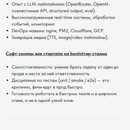
Опыт с LLM-пайплайнами (OpenRouter, OpenAI-
совместимые API, structured output, eval).
Высоконагруженные real-time системы, обработка
событий, мониторинг.
DevOps-навыки: nginx, PM2, Cloudflare, GCP.
Генерация медиа (TTS, image/video пайплайны).
Софт-скиллы для стартапа на bootstrap-стадии
Подать
Самостоятельность: умение брать задачу от идеи до
прода и нести за неё ответственность.
заявку
на
Дисциплина по тестам (unit / smoke / e2e) — это
вакансию
критично, фичи едут в прод быстро.
Готовность работать в быстром темпе и в широком
стеке, а не в одной узкой зоне.
Оставьте контакты,
свяжемся с вами в течение
дня.
Полное имя